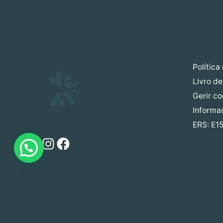
Política
Livro d
Gerir c
Informa
ERS: E1
Instagram
Facebook