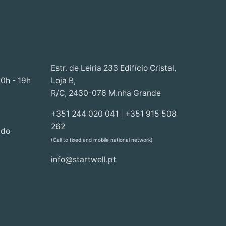
Estr. de Leiria 233 Edifício Cristal,
30h - 19h
Loja B,
R/C, 2430-076 M.nha Grande
+351 244 020 041 | +351 915 508
262
ado
(Call to fixed and mobile national network)
info@startwell.pt