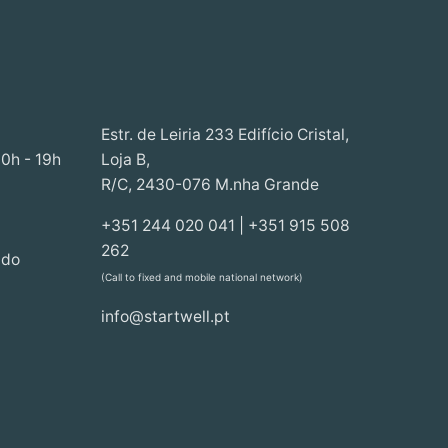
Estr. de Leiria 233 Edifício Cristal,
30h - 19h
Loja B,
R/C, 2430-076 M.nha Grande
+351 244 020 041 | +351 915 508
262
ado
(Call to fixed and mobile national network)
info@startwell.pt