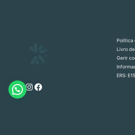
Política
Livro d
Gerir c
Informa
ERS: E1
Instagram
Facebook